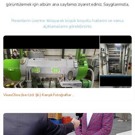
görüntülemek için albüm ana sayfamızı ziyaret ediniz. Saygılarımızla,
Resimlerin üzerine tıklayarak büyük boyutlu hallerini ve varsa
açıklamalarını görebilirsiniz.
VivaxOlea (İser Ltd. Şti.) Karışık Fotoğraflar
2022-06-22 15:58:26