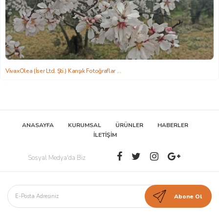
VivaxOlea (İser Ltd. Şti.) Karışık Fotoğraflar
2022-06-22 15:58:26
ANASAYFA
KURUMSAL
ÜRÜNLER
HABERLER
İLETİŞİM
Sosyal Medya'da Biz