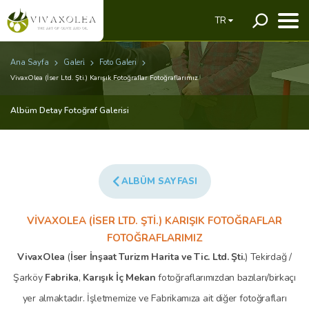
TR
Ana Sayfa
Galeri̇
Foto Galeri
VivaxOlea (İser Ltd. Şti.) Karışık Fotoğraflar Fotoğraflarımız
Albüm Detay Fotoğraf Galerisi
ALBÜM SAYFASI
VIVAXOLEA (İSER LTD. ŞTI.) KARIŞIK FOTOĞRAFLAR
FOTOĞRAFLARIMIZ
VivaxOlea
(
İser İnşaat Turizm Harita ve Tic. Ltd. Şti.
) Tekirdağ /
Şarköy
Fabrika
,
Karışık İç Mekan
fotoğraflarımızdan bazıları/birkaçı
yer almaktadır. İşletmemize ve Fabrikamıza ait diğer fotoğrafları