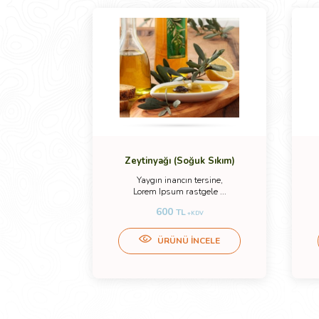
 Sele)
Zeytinyağı (Soğuk Sıkım)
ersine,
Yaygın inancın tersine,
ele ...
Lorem Ipsum rastgele ...
600
TL
V
+KDV
CELE
ÜRÜNÜ İNCELE