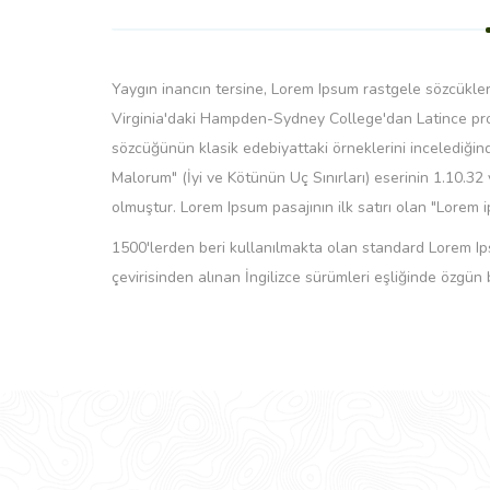
Yaygın inancın tersine, Lorem Ipsum rastgele sözcüklerd
Virginia'daki Hampden-Sydney College'dan Latince prof
sözcüğünün klasik edebiyattaki örneklerini incelediğin
Malorum" (İyi ve Kötünün Uç Sınırları) eserinin 1.10.3
olmuştur. Lorem Ipsum pasajının ilk satırı olan "Lorem 
1500'lerden beri kullanılmakta olan standard Lorem Ips
çevirisinden alınan İngilizce sürümleri eşliğinde özgün 