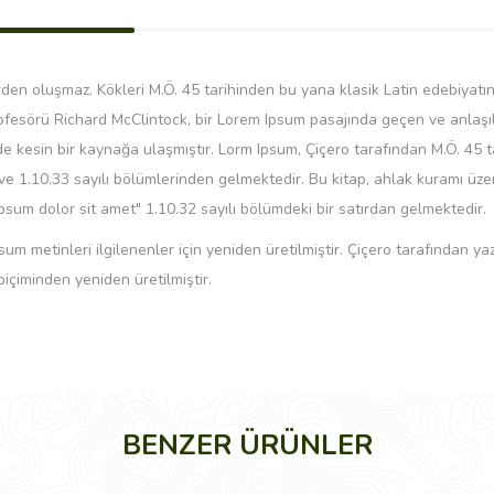
en oluşmaz. Kökleri M.Ö. 45 tarihinden bu yana klasik Latin edebiyatına
esörü Richard McClintock, bir Lorem Ipsum pasajında geçen ve anlaşıl
de kesin bir kaynağa ulaşmıştır. Lorm Ipsum, Çiçero tarafından M.Ö. 45
2 ve 1.10.33 sayılı bölümlerinden gelmektedir. Bu kitap, ahlak kuramı ü
ipsum dolor sit amet" 1.10.32 sayılı bölümdeki bir satırdan gelmektedir.
um metinleri ilgilenenler için yeniden üretilmiştir. Çiçero tarafından 
biçiminden yeniden üretilmiştir.
BENZER ÜRÜNLER