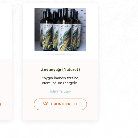
Zeytinyağı (Naturel)
Zeyti
Yaygın inancın tersine,
Yaygın
Lorem Ipsum rastgele ...
Lorem 
550
TL
+KDV
ÜRÜNÜ İNCELE