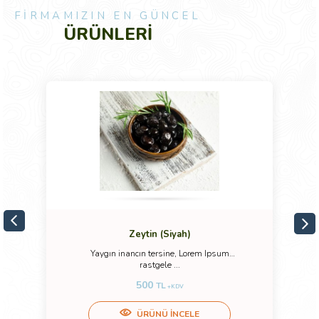
FİRMAMIZIN EN GÜNCEL
ÜRÜNLERİ
Zeytin (Siyah)
Yaygın inancın tersine, Lorem Ipsum
rastgele ...
500
TL
+KDV
ÜRÜNÜ İNCELE