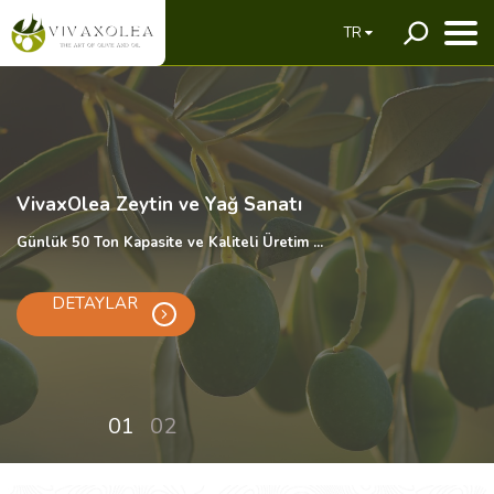
TR
Çok Kaliteli ve Organik, VivaxOlea
Sizin Tutkunuz, Bizim Potansiyelimiz ...
DETAYLAR
01
02